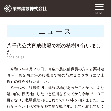
MENU
ニュース
八千代公共育成牧場で桜の植樹を行いまし
た
2023.05.18
令和５年４月２０日、帯広市農政部職員の方々と栗林建
設㈱、東光舗道㈱の役職員で桜の苗木１００本（エゾ山
桜）の植樹を行いました。
八千代公共牧場周辺に建設現場があったことから、より
魅力的な観光地にしたいと植樹を初めてから今年で１３回
目となり、牧場敷地内にこれまで1050本を植えました。こ
れからも八千代牧場が魅力的な観光地として存続していく