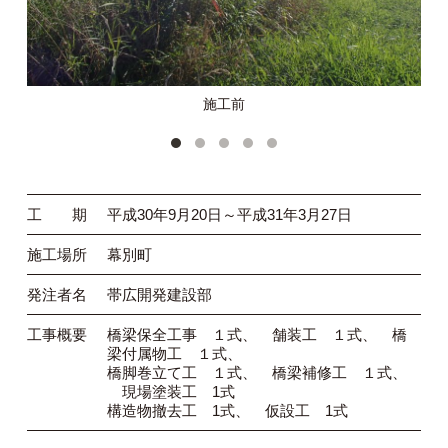
施工前
工 期
平成30年9月20日～平成31年3月27日
施工場所
幕別町
発注者名
帯広開発建設部
工事概要
橋梁保全工事 １式、 舗装工 １式、 橋
梁付属物工 １式、
橋脚巻立て工 １式、 橋梁補修工 １式、
現場塗装工 1式
構造物撤去工 1式、 仮設工 1式