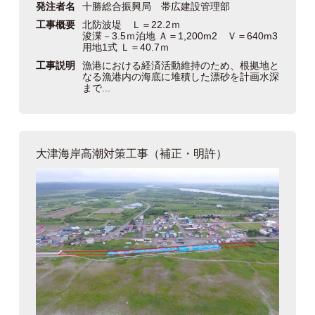
発注者名
十勝総合振興局 帯広建設管理部
工事概要
北防波堤 Ｌ＝22.2ｍ
浚渫－3.5ｍ泊地 Ａ＝1,200m2 Ｖ＝640m3
用地1式 Ｌ＝40.7ｍ
工事説明
漁港における経済活動維持のため、根拠地と
なる漁港内の海底に堆積した漂砂を計画水深
まで...
大津海岸高潮対策工事（補正・明許）