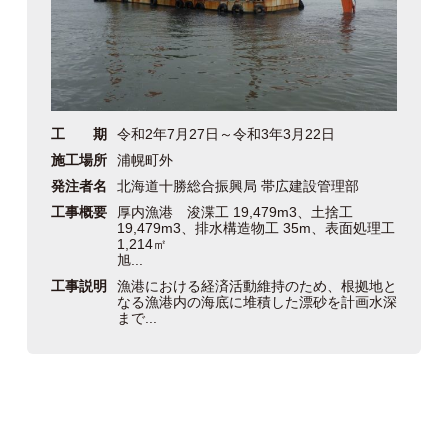
工 期
令和2年7月27日～令和3年3月22日
施工場所
浦幌町外
発注者名
北海道十勝総合振興局 帯広建設管理部
工事概要
厚内漁港 浚渫工 19,479m3、土捨工
19,479m3、排水構造物工 35m、表面処理工
1,214㎡
旭...
工事説明
漁港における経済活動維持のため、根拠地と
なる漁港内の海底に堆積した漂砂を計画水深
まで...