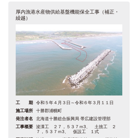
厚内漁港水産物供給基盤機能保全工事（補正・
繰越）
工 期
令和５年４月３日～令和６年３月１１日
施工場所
十勝郡浦幌町
発注者名
北海道十勝総合振興局 帯広建設管理部
工事概要
浚渫工 ２７，５３７ｍ3、 土捨工 ２
７，５３７ｍ3、 仮設工 １式