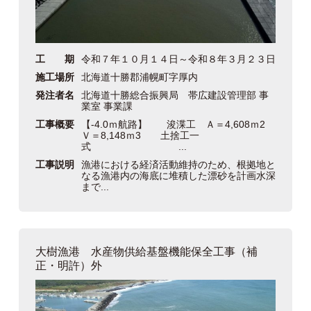
工 期
令和７年１０月１４日～令和８年３月２３日
施工場所
北海道十勝郡浦幌町字厚内
発注者名
北海道十勝総合振興局 帯広建設管理部 事
業室 事業課
工事概要
【-4.0ｍ航路】 浚渫工 Ａ＝4,608ｍ2
Ｖ＝8,148ｍ3 土捨工一
式 ...
工事説明
漁港における経済活動維持のため、根拠地と
なる漁港内の海底に堆積した漂砂を計画水深
まで...
大樹漁港 水産物供給基盤機能保全工事（補
正・明許）外