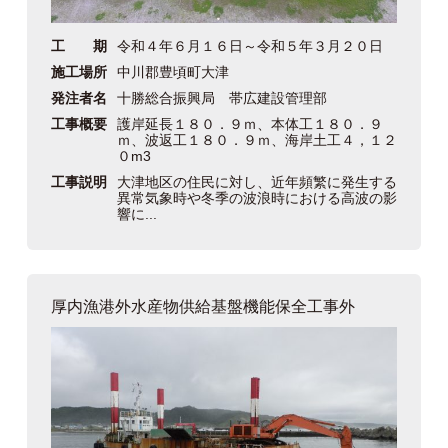
工 期
令和４年６月１６日～令和５年３月２０日
施工場所
中川郡豊頃町大津
発注者名
十勝総合振興局 帯広建設管理部
工事概要
護岸延長１８０．９ｍ、本体工１８０．９
ｍ、波返工１８０．９ｍ、海岸土工４，１２
０m3
工事説明
大津地区の住民に対し、近年頻繁に発生する
異常気象時や冬季の波浪時における高波の影
響に...
厚内漁港外水産物供給基盤機能保全工事外