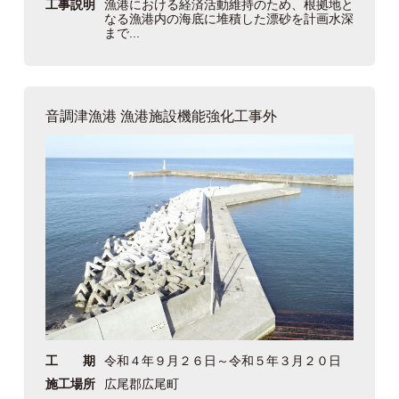
工事説明
漁港における経済活動維持のため、根拠地と
なる漁港内の海底に堆積した漂砂を計画水深
まで...
音調津漁港 漁港施設機能強化工事外
工 期
令和４年９月２６日～令和５年３月２０日
施工場所
広尾郡広尾町