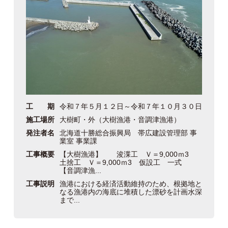
工 期
令和７年５月１２日～令和７年１０月３０日
施工場所
大樹町・外（大樹漁港・音調津漁港）
発注者名
北海道十勝総合振興局 帯広建設管理部 事
業室 事業課
工事概要
【大樹漁港】 浚渫工 Ｖ＝9,000ｍ3
土捨工 Ｖ＝9,000ｍ3 仮設工 一式
【音調津漁...
工事説明
漁港における経済活動維持のため、根拠地と
なる漁港内の海底に堆積した漂砂を計画水深
まで...