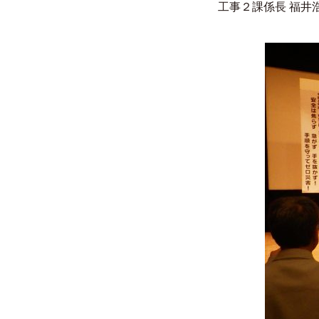
工事２課係長 福井浩二 
「安全は焦らず