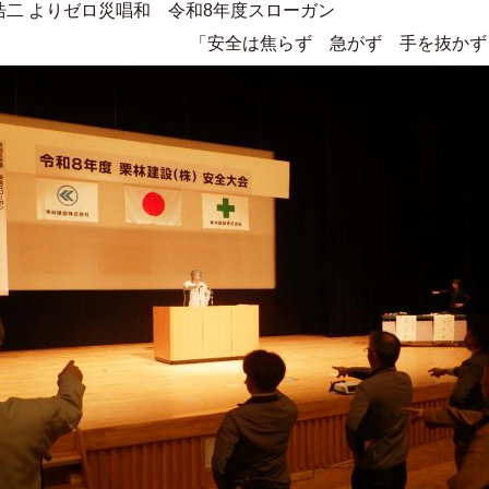
よりゼロ災唱和 令和8年度スローガン
 急がず 手を抜かず！ 手順を守