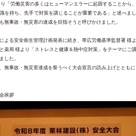
より「労働災害の多くはヒューマンエラーに起因することから
識を持ち、先手で対策を講じることが重要である」と述べま
も無事故・無災害の達成を目指そうと呼びかけました。
による安全衛生管理計画発表に続き、帯広労働基準監督署 様
と薬局 様より「ストレスと健康＆熱中症対策」をテーマにご
ました。
、無事故・無災害達成を誓うべく大会宣言の読み上げとともに
会挨拶